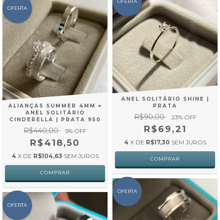
OFERTA
OFERTA
ANEL SOLITÁRIO SHINE |
ALIANÇAS SUMMER 4MM +
PRATA
ANEL SOLITÁRIO
R$90,00
23
% OFF
CINDERELLA | PRATA 950
R$69,21
R$440,00
5
% OFF
R$418,50
4
X DE
R$17,30
SEM JUROS
4
X DE
R$104,63
SEM JUROS
OFERTA
OFERTA