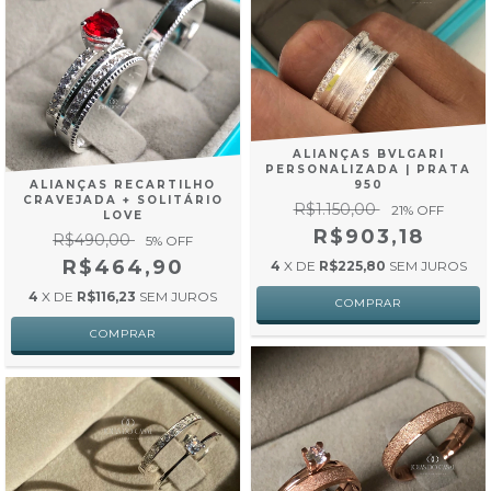
ALIANÇAS BVLGARI
PERSONALIZADA | PRATA
ALIANÇAS RECARTILHO
950
CRAVEJADA + SOLITÁRIO
R$1.150,00
21
% OFF
LOVE
R$903,18
R$490,00
5
% OFF
R$464,90
4
X DE
R$225,80
SEM JUROS
4
X DE
R$116,23
SEM JUROS