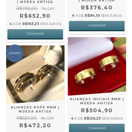
| MOEDA ANTIGA
| MOEDA ANTIGA
R$376,40
R$700,00
7
% OFF
R$652,90
4
X DE
R$94,10
SEM JUROS
4
X DE
R$163,23
SEM JUROS
OFERTA
ALIANÇAS INICIAIS 8MM |
MOEDA ANTIGA
ALIANÇAS ROPE 8MM |
R$504,90
MOEDA ANTIGA
R$530,00
11
% OFF
4
X DE
R$126,23
SEM JUROS
R$472,20