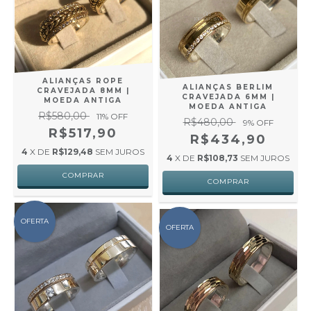
ALIANÇAS ROPE
ALIANÇAS BERLIM
CRAVEJADA 8MM |
CRAVEJADA 6MM |
MOEDA ANTIGA
MOEDA ANTIGA
R$580,00
11
% OFF
R$480,00
9
% OFF
R$517,90
R$434,90
4
X DE
R$129,48
SEM JUROS
4
X DE
R$108,73
SEM JUROS
OFERTA
OFERTA