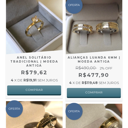
OFERTA
ANEL SOLITÁRIO
ALIANÇAS LUANDA 6MM |
TRADICIONAL | MOEDA
MOEDA ANTIGA
ANTIGA
R$490,00
2
% OFF
R$79,62
R$477,90
4
X DE
R$19,91
SEM JUROS
4
X DE
R$119,48
SEM JUROS
OFERTA
OFERTA