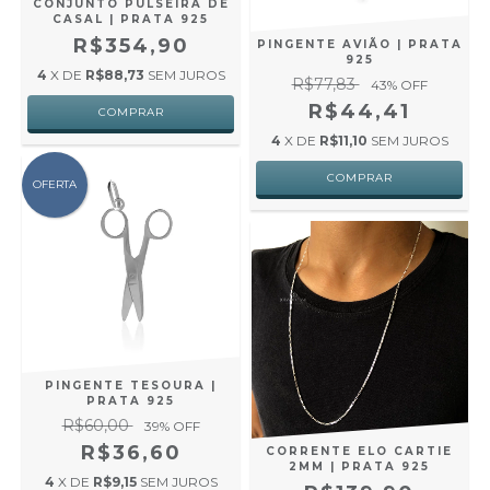
CONJUNTO PULSEIRA DE
CASAL | PRATA 925
R$354,90
PINGENTE AVIÃO | PRATA
925
4
X DE
R$88,73
SEM JUROS
R$77,83
43
% OFF
R$44,41
4
X DE
R$11,10
SEM JUROS
OFERTA
PINGENTE TESOURA |
PRATA 925
R$60,00
39
% OFF
R$36,60
CORRENTE ELO CARTIE
2MM | PRATA 925
4
X DE
R$9,15
SEM JUROS