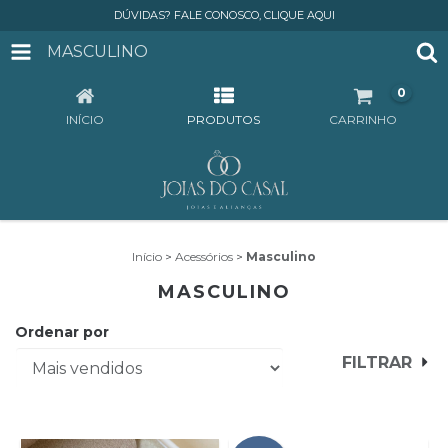
DÚVIDAS? FALE CONOSCO, CLIQUE AQUI
MASCULINO
0
INÍCIO
PRODUTOS
CARRINHO
Início
>
Acessórios
>
Masculino
MASCULINO
Ordenar por
FILTRAR