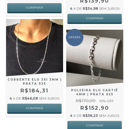
R$139,90
4
X DE
R$34,98
SEM JUROS
OFERTA
CORRENTE ELO 3X1 3MM |
PRATA 925
R$184,31
PULSEIRA ELO CARTIÊ
4MM | PRATA 925
4
X DE
R$46,08
SEM JUROS
R$170,00
10
% OFF
R$152,90
4
X DE
R$38,23
SEM JUROS