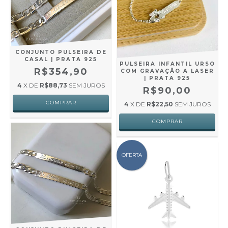
CONJUNTO PULSEIRA DE
CASAL | PRATA 925
PULSEIRA INFANTIL URSO
R$354,90
COM GRAVAÇÃO A LASER
| PRATA 925
4
X DE
R$88,73
SEM JUROS
R$90,00
4
X DE
R$22,50
SEM JUROS
OFERTA