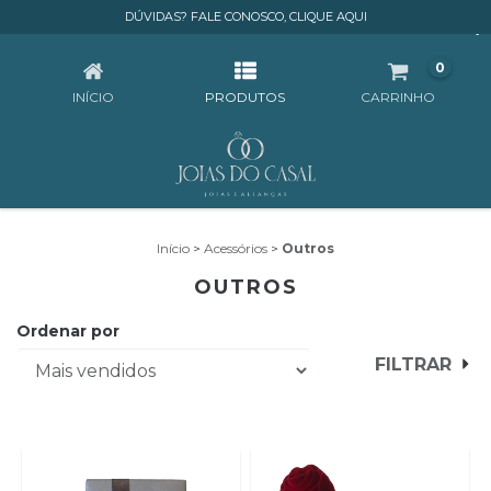
DÚVIDAS? FALE CONOSCO, CLIQUE AQUI
OUTROS
0
INÍCIO
PRODUTOS
CARRINHO
Início
>
Acessórios
>
Outros
OUTROS
Ordenar por
FILTRAR