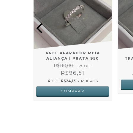
RIO
ANEL APARADOR MEIA
ANHADO A
ALIANÇA | PRATA 950
TR
K
R$110,00
12
% OFF
0
R$96,51
 JUROS
4
X DE
R$24,13
SEM JUROS