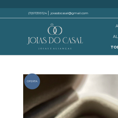
(11)911399124
joiasdocasal@gmail.com
AL
TO
OFERTA