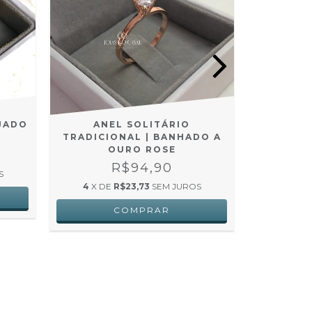
JADO
ANEL SOLITÁRIO
ANEL SOL
TRADICIONAL | BANHADO A
OURO ROSE
R$
R$94,90
S
4
X DE
R$23,73
SEM JUROS
4
X D