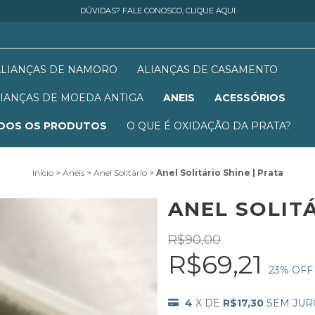
DÚVIDAS? FALE CONOSCO, CLIQUE AQUI
ALIANÇAS DE NAMORO
ALIANÇAS DE CASAMENTO
IANÇAS DE MOEDA ANTIGA
ANEIS
ACESSÓRIOS
DOS OS PRODUTOS
O QUE É OXIDAÇÃO DA PRATA?
Início
>
Anéis
>
Anel Solitário
>
Anel Solitário Shine | Prata
ANEL SOLITÁ
R$90,00
R$69,21
23
% OFF
4
X DE
R$17,30
SEM JUR