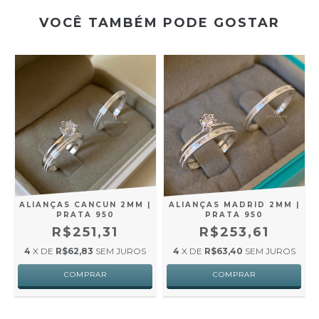
VOCÊ TAMBÉM PODE GOSTAR
ALIANÇAS CANCUN 2MM |
ALIANÇAS MADRID 2MM |
PRATA 950
PRATA 950
|
R$251,31
R$253,61
4
X DE
R$62,83
SEM JUROS
4
X DE
R$63,40
SEM JUROS