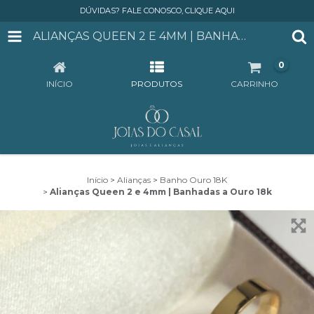
DÚVIDAS? FALE CONOSCO, CLIQUE AQUI
ALIANÇAS QUEEN 2 E 4MM | BANHADAS A OURO 18K
0
INÍCIO
PRODUTOS
CARRINHO
Início
>
Alianças
>
Banho Ouro 18K
>
Alianças Queen 2 e 4mm | Banhadas a Ouro 18k