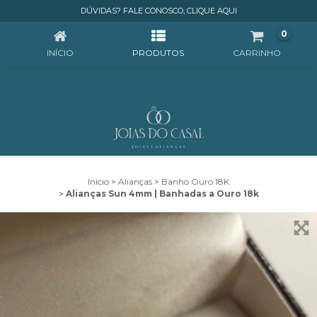
ALIANÇAS SUN 4MM | BANHADAS A OURO 18K
DÚVIDAS? FALE CONOSCO, CLIQUE AQUI
0
INÍCIO
PRODUTOS
CARRINHO
Início
>
Alianças
>
Banho Ouro 18K
>
Alianças Sun 4mm | Banhadas a Ouro 18k