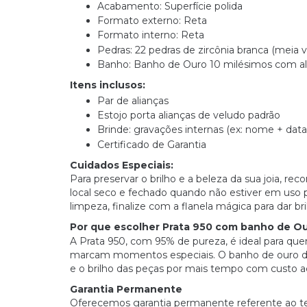
Acabamento: Superfície polida
Formato externo: Reta
Formato interno: Reta
Pedras: 22 pedras de zircônia branca (meia v
Banho: Banho de Ouro 10 milésimos com alt
Itens inclusos:
Par de alianças
Estojo porta alianças de veludo padrão
Brinde: gravações internas (ex: nome + data
Certificado de Garantia
Cuidados Especiais:
Para preservar o brilho e a beleza da sua joia
local seco e fechado quando não estiver em uso par
limpeza, finalize com a flanela mágica para dar br
Por que escolher Prata 950 com banho de O
A Prata 950, com 95% de pureza, é ideal para quem
marcam momentos especiais. O banho de ouro de
e o brilho das peças por mais tempo com custo ac
Garantia Permanente
Oferecemos garantia permanente referente ao teor