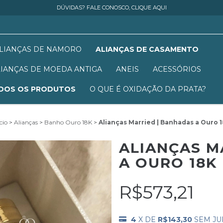
DÚVIDAS? FALE CONOSCO, CLIQUE AQUI
LIANÇAS DE NAMORO
ALIANÇAS DE CASAMENTO
LIANÇAS DE MOEDA ANTIGA
ANEIS
ACESSÓRIOS
DOS OS PRODUTOS
O QUE É OXIDAÇÃO DA PRATA?
cio
>
Alianças
>
Banho Ouro 18K
>
Alianças Married | Banhadas a Ouro 
ALIANÇAS M
A OURO 18K
R$573,21
4
X DE
R$143,30
SEM JU