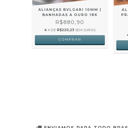
 COM FIO
ALIANÇAS BVLGARI 10MM |
AL
TA 950
BANHADAS A OURO 18K
PR
0
R$880,90
 JUROS
4
X DE
R$220,23
SEM JUROS
ENVIAMOS PARA TODO BRAS