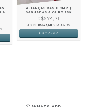
AS
ALIANÇAS BASIC 9MM |
ALIANÇA
S A
BANHADAS A OURO 18K
BANHA
R$574,71
4
X DE
R$143,68
SEM JUROS
4
X DE
S
WHATS APP