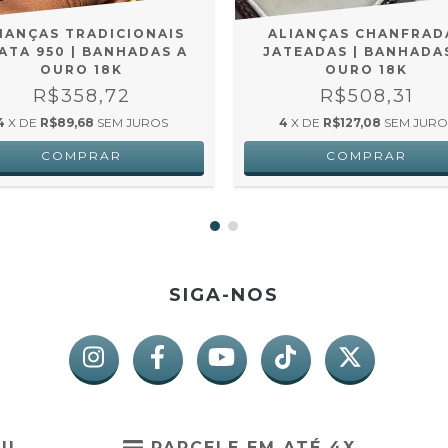
IANÇAS TRADICIONAIS
ALIANÇAS CHANFRAD
ATA 950 | BANHADAS A
JATEADAS | BANHADA
OURO 18K
OURO 18K
R$358,72
R$508,31
4
X DE
R$89,68
SEM JUROS
4
X DE
R$127,08
SEM JURO
SIGA-NOS
IL
PARCELE EM ATÉ 4X