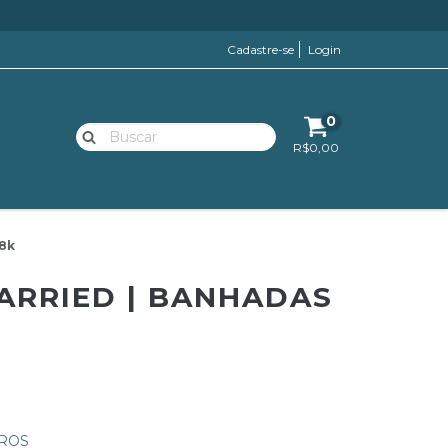
Cadastre-se
Login
0
R$0,00
18k
ARRIED | BANHADAS
ROS