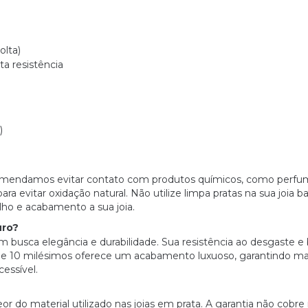
olta)
a resistência
)
, recomendamos evitar contato com produtos químicos, como pe
a evitar oxidação natural. Não utilize limpa pratas na sua joia ba
ilho e acabamento a sua joia.
uro?
 busca elegância e durabilidade. Sua resistência ao desgaste e b
 10 milésimos oferece um acabamento luxuoso, garantindo maio
essível.
 do material utilizado nas joias em prata. A garantia não cobre