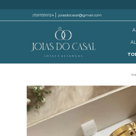
(11)911399124
joiasdocasal@gmail.com
A
A
TO
Iní